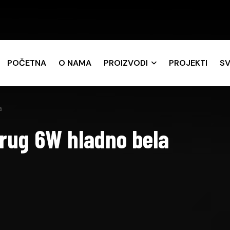
POČETNA
O NAMA
PROIZVODI
PROJEKTI
SV
a
rug 6W hladno bela