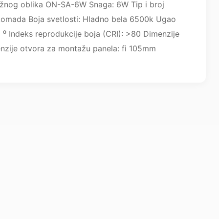
užnog oblika ON-SA-6W Snaga: 6W Tip i broj
omada Boja svetlosti: Hladno bela 6500k Ugao
20 ⁰ Indeks reprodukcije boja (CRI): >80 Dimenzije
nzije otvora za montažu panela: fi 105mm