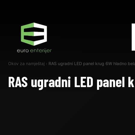
Okov za namještaj
›
RAS ugradni LED panel krug 6W hladno bel
RAS ugradni LED panel k