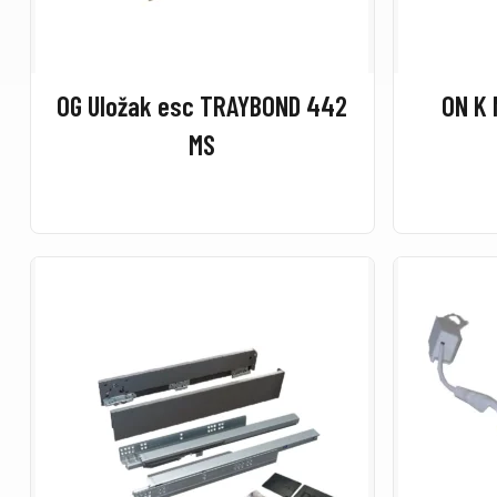
OG Uložak esc TRAYBOND 442
ON K 
MS