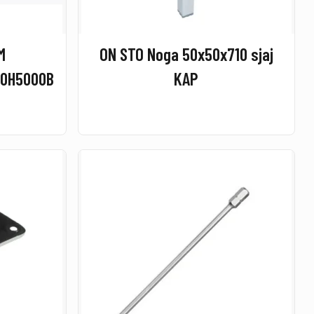
M
ON STO Noga 50x50x710 sjaj
50H5000B
KAP