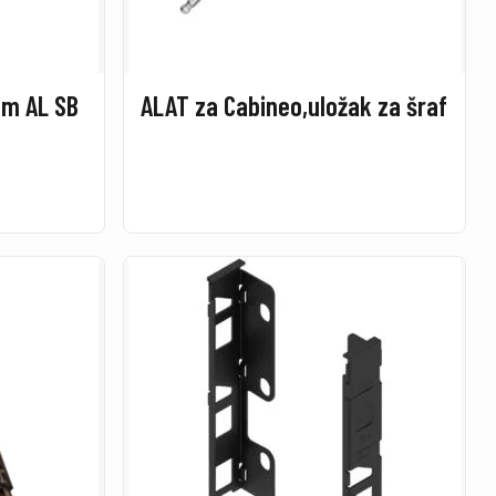
oga d=50 CF 5cm AL SB
ALAT za Cabineo,uložak za šraf