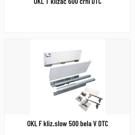
OKL T klizač 600 crni DTC
OKL F kliz.slow 500 bela V DTC