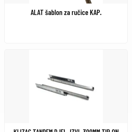
ALAT šablon za ručice KAP.
KLIZAC TANDEM DJEL. IZVL.300MM TIP ON