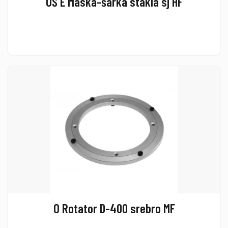
OŠ E Maska-šarka stakla sj HF
O Rotator D-400 srebro MF