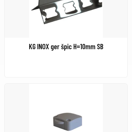
KG INOX ger špic H=10mm SB