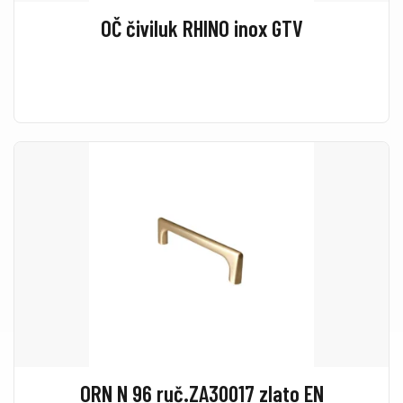
OČ čiviluk RHINO inox GTV
ORN N 96 ruč.ZA30017 zlato EN