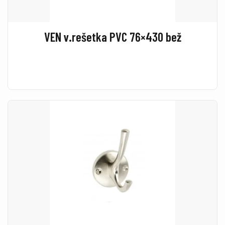
VEN v.rešetka PVC 76×430 bež