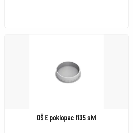
OŠ E poklopac fi35 sivi