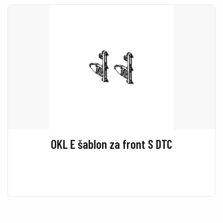
OKL E šablon za front S DTC