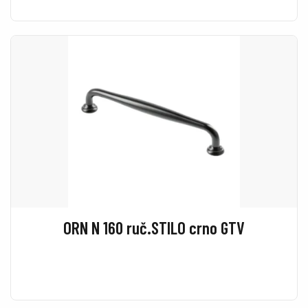
ORN N 160 ruč.STILO crno GTV