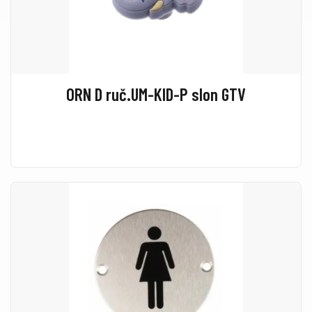
ORN D ruč.UM-KID-P slon GTV