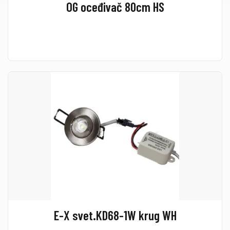
OG oceđivač 80cm HS
E-X svet.KD68-1W krug WH