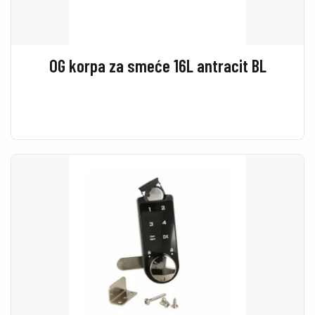
OG korpa za smeće 16L antracit BL