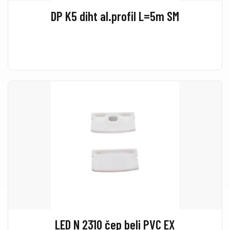
DP K5 diht al.profil L=5m SM
LED N 2310 čep beli PVC EX