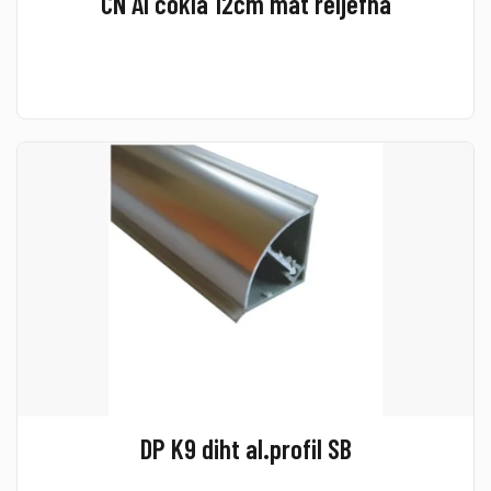
CN Al cokla 12cm mat reljefna
DP K9 diht al.profil SB