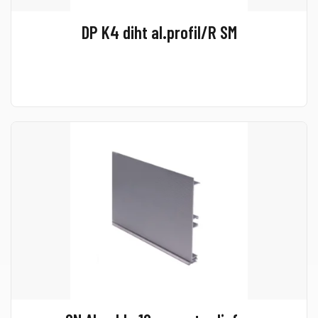
DP K4 diht al.profil/R SM