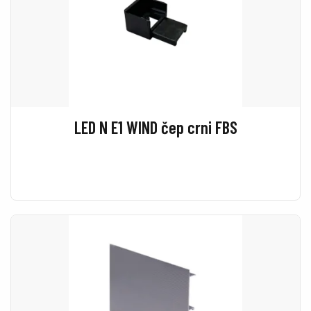
LED N E1 WIND čep crni FBS