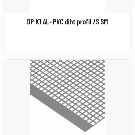
DP K1 AL+PVC diht profil /S SM