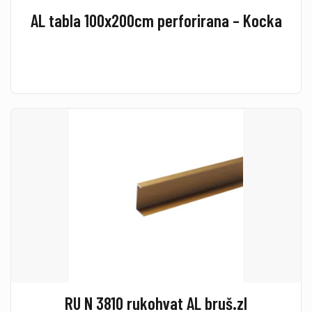
AL tabla 100x200cm perforirana – Kocka
RU N 3810 rukohvat AL bruš.zl