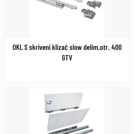
OKL S skriveni klizač slow delim.otr. 400
GTV