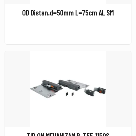
OD Distan.d=50mm L=75cm AL SM
TIP ON MEHANIZAM B-T55.1150S