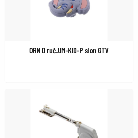
ORN D ruč.UM-KID-P slon GTV