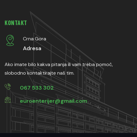
KONTAKT
Crna Gora
Adresa
Ako imate bilo kakva pitanja ili vam treba pomoć,
slobodno kontaktirajte naš tim.
067 533 302
euroenterijer@gmail.com