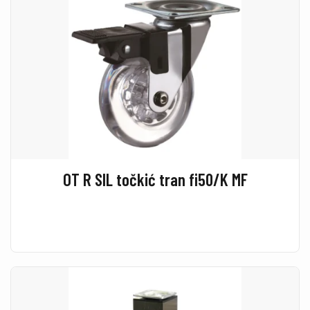
OT R SIL točkić tran fi50/K MF