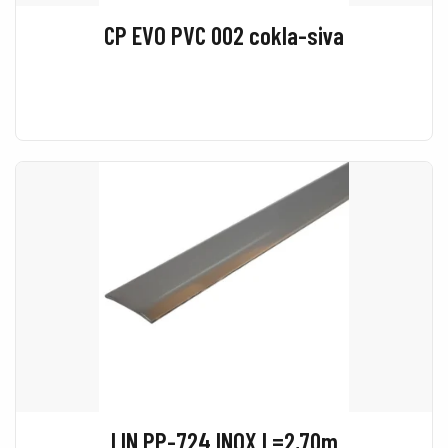
CP EVO PVC 002 cokla-siva
LIN PP-724 INOX L=2,70m