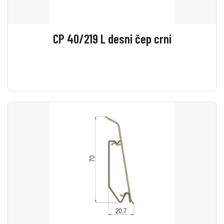
CP 40/219 L desni čep crni