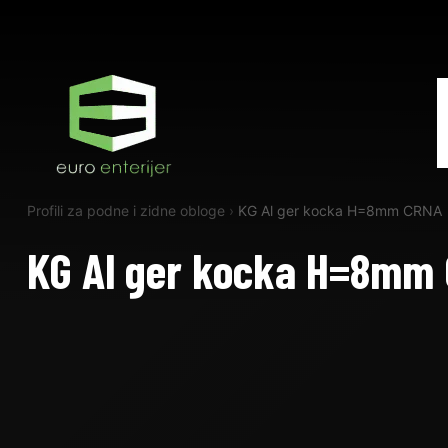
Profili za podne i zidne obloge
›
KG Al ger kocka H=8mm CRNA
KG Al ger kocka H=8mm