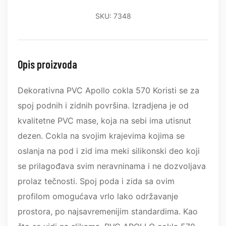
SKU: 7348
Opis proizvoda
Dekorativna PVC Apollo cokla 570 Koristi se za
spoj podnih i zidnih površina. Izradjena je od
kvalitetne PVC mase, koja na sebi ima utisnut
dezen. Cokla na svojim krajevima kojima se
oslanja na pod i zid ima meki silikonski deo koji
se prilagođava svim neravninama i ne dozvoljava
prolaz tečnosti. Spoj poda i zida sa ovim
profilom omogućava vrlo lako održavanje
prostora, po najsavremenijim standardima. Kao