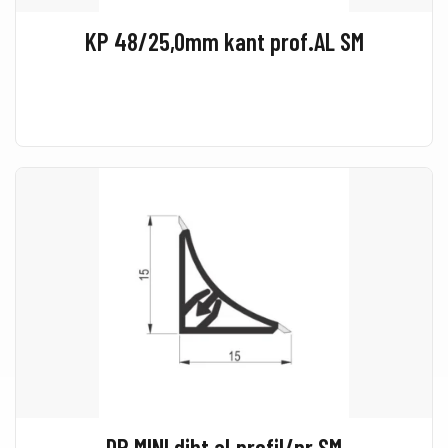
KP 48/25,0mm kant prof.AL SM
DP MINI diht al.profil/pr SM