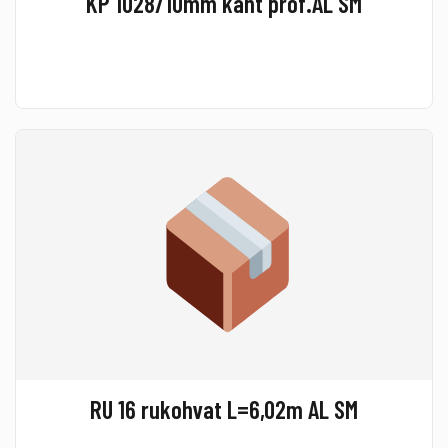
KP 1028/10mm kant prof.AL SM
RU 16 rukohvat L=6,02m AL SM