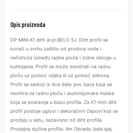
Opis proizvoda
DP MINI K1 diht al.pr.BELO SJ. Diht profil se
koristi u svrhu zaštite od prodora vode i
nečistoća između radne ploče i zidne obloge u
kuhinjama. Profil se može montirati na radnu
ploču uz pomoć vijaka ili uz pomoć silikona.
Profil se sastoji iz dva dela: pvc baze koja se
montira na radnu ploču i aluminijumske maske
koja se postavlja u bazu profila. Za K1 mini diht
profil postoje uglovi i dekorativni čepovi koji se
prodaju u setu, nezavisno od diht profila.
Prodajna dužina profila: 4m Obrada: bela sjaj.