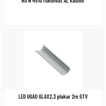
RU N 4510 rukohvat AL kašmir
LED UGAO GLAX2,3 plakar 2m GTV