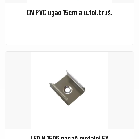
CN PVC ugao 15cm alu.fol.bruš.
LED N 1506 nosač metalni EX