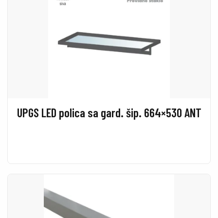
UPGS LED polica sa gard. šip. 664×530 ANT