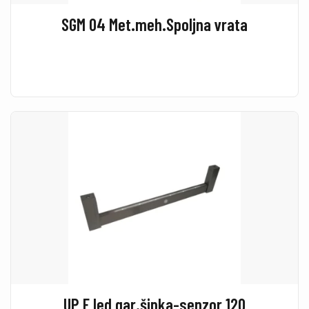
SGM 04 Met.meh.Spoljna vrata
UP E led gar.šipka-senzor 120