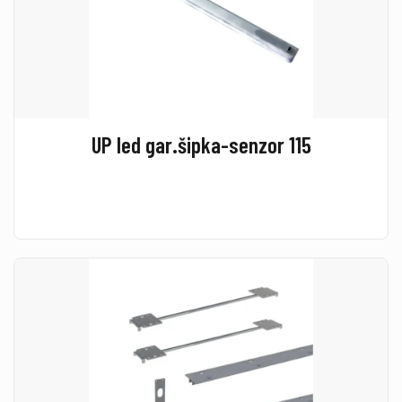
UP led gar.šipka-senzor 115