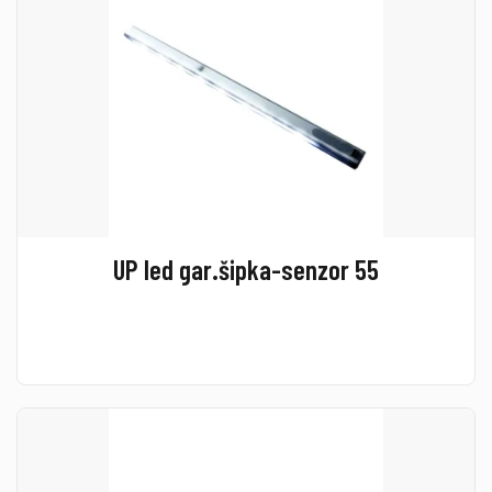
UP led gar.šipka-senzor 55