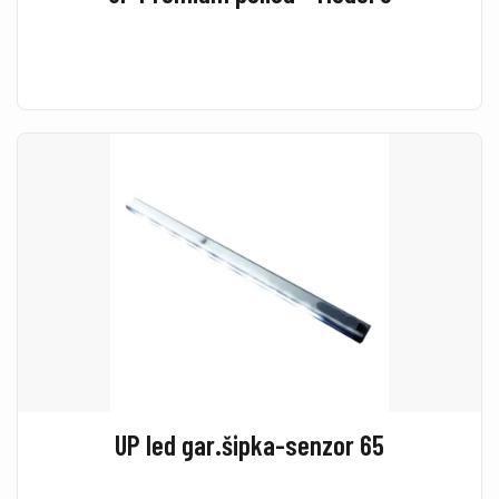
UP led gar.šipka-senzor 65