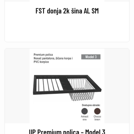
FST donja 2k šina AL SM
UP Premium polica – Model 3