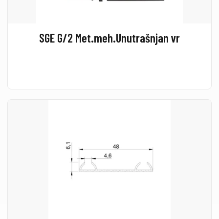
SGE G/2 Met.meh.Unutrašnjan vr