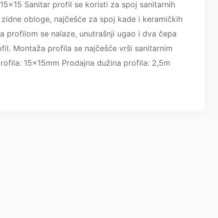
 15x15 Sanitar profil se koristi za spoj sanitarnih
zidne obloge, najčešće za spoj kade i keramičkih
a profilom se nalaze, unutrašnji ugao i dva čepa
fil. Montaža profila se najčešće vrši sanitarnim
profila: 15x15mm Prodajna dužina profila: 2,5m