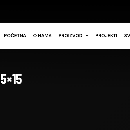
POČETNA
O NAMA
PROIZVODI
PROJEKTI
SV
15×15