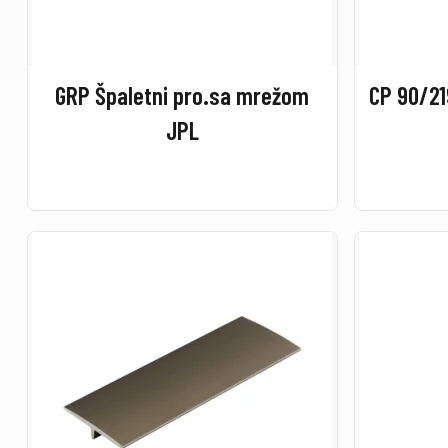
GRP Špaletni pro.sa mrežom
CP 90/21
JPL