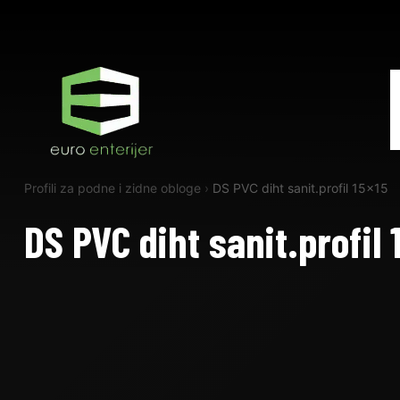
Profili za podne i zidne obloge
›
DS PVC diht sanit.profil 15×15
DS PVC diht sanit.profil 