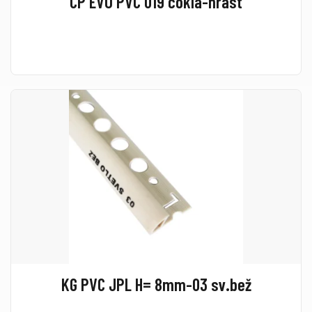
CP EVO PVC 019 cokla-hrast
KG PVC JPL H= 8mm-03 sv.bež