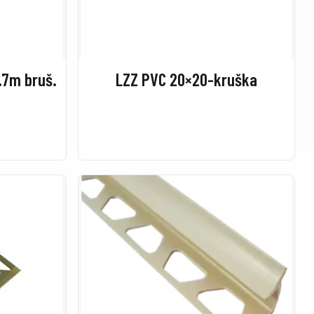
.7m bruš.
LZZ PVC 20×20-kruška