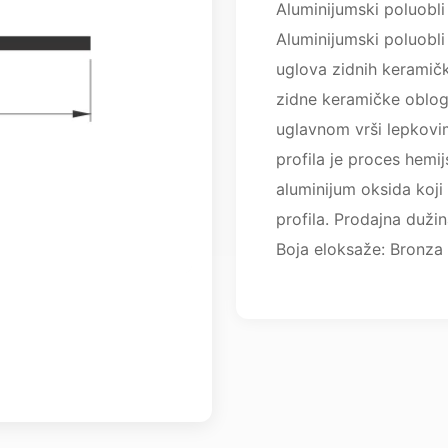
Aluminijumski poluobli
Aluminijumski poluobli 
uglova zidnih keramičk
zidne keramičke oblog
uglavnom vrši lepkovi
profila je proces hemi
aluminijum oksida koji p
profila. Prodajna dužin
Boja eloksaže: Bronza