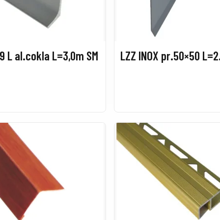
9 L al.cokla L=3,0m SM
LZZ INOX pr.50×50 L=2