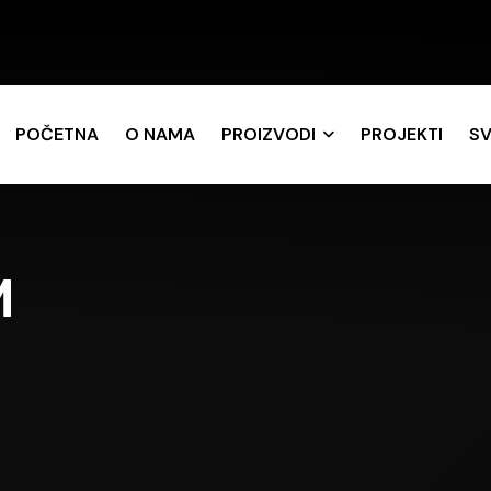
POČETNA
O NAMA
PROIZVODI
PROJEKTI
SV
M