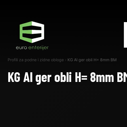
Profili za podne i zidne obloge
›
KG Al ger obli H= 8mm BM
KG Al ger obli H= 8mm B