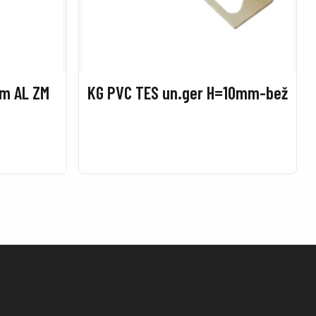
m AL ZM
KG PVC TES un.ger H=10mm-bež