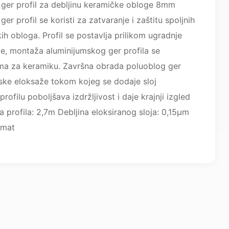
 ger profil za debljinu keramičke obloge 8mm
ger profil se koristi za zatvaranje i zaštitu spoljnih
ih obloga. Profil se postavlja prilikom ugradnje
e, montaža aluminijumskog ger profila se
ma za keramiku. Završna obrada poluoblog ger
jske eloksaže tokom kojeg se dodaje sloj
rofilu poboljšava izdržljivost i daje krajnji izgled
a profila: 2,7m Debljina eloksiranog sloja: 0,15µm
 mat