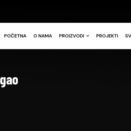
POČETNA
O NAMA
PROIZVODI
PROJEKTI
SV
ugao