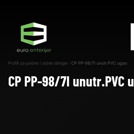
Profili za podne i zidne obloge
›
CP PP-98/7I unutr.PVC ugao
CP PP-98/7I unutr.PVC 