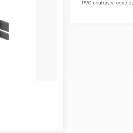
PVC unutrasnji ugao z