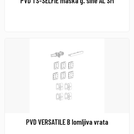
PVD TS-SELFIE maska g. šine AL SM
PVD VERSATILE B lomljiva vrata