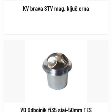
KV brava STV mag. ključ crna
VO Odbojnik fi35 sjaj-50mm TES