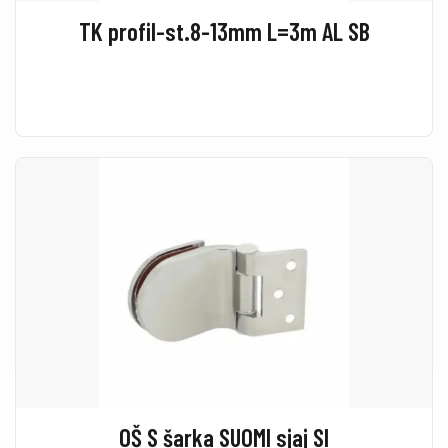
TK profil-st.8-13mm L=3m AL SB
OŠ S šarka SUOMI sjaj SI