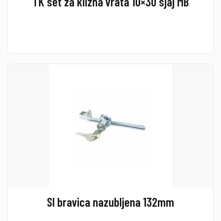
TK set za klizna vrata 10×30 sjaj MB
SI bravica nazubljena 132mm