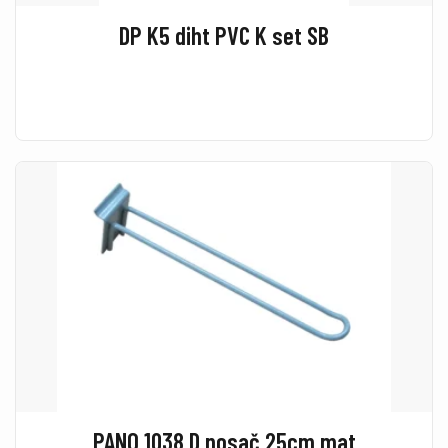
DP K5 diht PVC K set SB
PANO 1038 D nosač 25cm mat