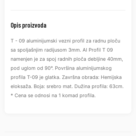
Opis proizvoda
T - 09 aluminijumski vezni profil za radnu ploču
sa spoljašnjim radijusom 3mm. Al Profil T 09
namenjen je za spoj radnih ploča debljine 40mm,
pod uglom od 90°. Površina aluminijumskog
profila T-09 je glatka. Završna obrada: Hemijska
eloksaža. Boja: srebro mat. Dužina profila: 63cm.
* Cena se odnosi na 1 komad profila.