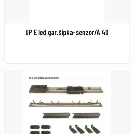
UP E led gar.šipka-senzor/A 40