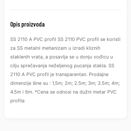
Opis proizvoda
SS 2110 A PVC profil SS 2110 PVC profil se koristi
za SS metalni mehanizam u izradi kliznih
staklenih vrata, a posavlja se u donju vođicu u
cilju sprečavanja neželjenog pucanja stakla. SS
2110 A PVC profil je transparentan. Prodajne
dimenzije šine su : 1,5m; 2m; 2.5m; 3m; 3.5m; 4m;
4.5m i 6m. *Cena se odnosi na dužni metar PVC
profila