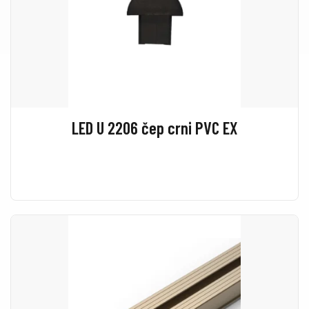
LED U 2206 čep crni PVC EX