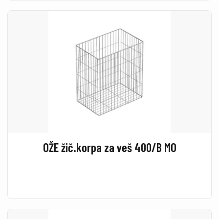
OŽE žič.korpa za veš 400/B MO