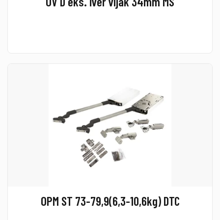
OV D eks. iver vijak 34mm MS
OPM ST 73-79,9(6,3-10,6kg) DTC