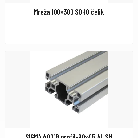
Mreža 100×300 SOHO čelik
SIGMA 4001B profil-90×45 AL SM