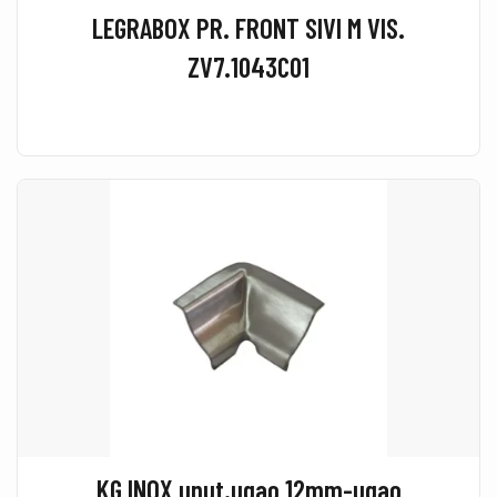
LEGRABOX PR. FRONT SIVI M VIS.
ZV7.1043C01
KG INOX unut.ugao 12mm-ugao