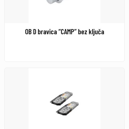
OB D bravica “CAMP” bez ključa