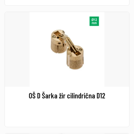
OŠ D Šarka žir cilindrična D12