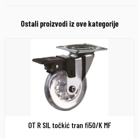
Ostali proizvodi iz ove kategorije
OT R SIL točkić tran fi50/K MF