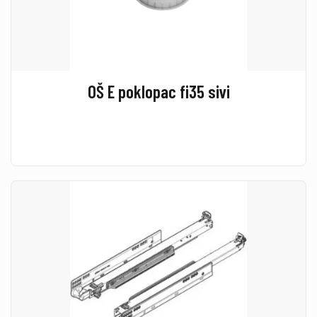
OŠ E poklopac fi35 sivi