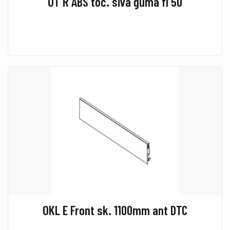
OT R ABS toč. siva guma fi 50
OKL E Front sk. 1100mm ant DTC