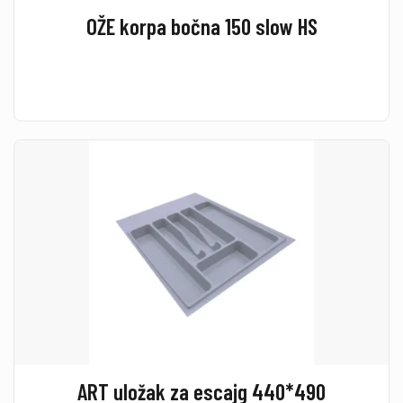
OŽE korpa bočna 150 slow HS
ART uložak za escajg 440*490