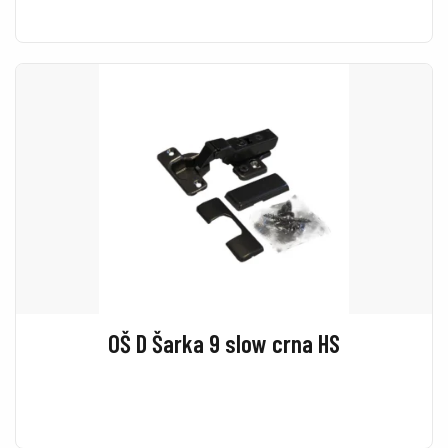
OŠ D Šarka 9 slow crna HS