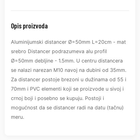
Opis proizvoda
Aluminijumski distancer Ø=50mm L=20cm - mat
srebro Distancer podrazumeva alu profil
Ø=50mm debljine - 1.5mm. U centru distancera
se nalazi narezan M10 navoj na dubini od 35mm.
Za distancer postoje brezoni u dužinama od 55 i
70mm i PVC elementi koji se proizvode u sivoj i
crnoj boji i posebno se kupuju. Postoji i
mogućnost da se distancer radi na datu (tačnu)
meru.