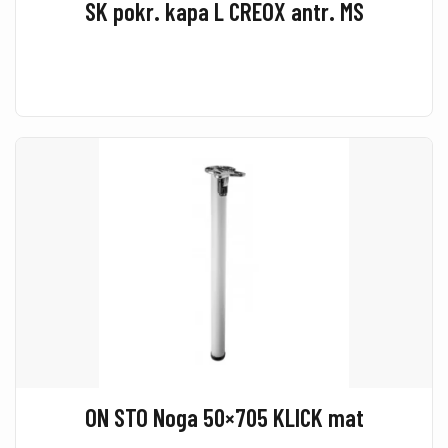
SK pokr. kapa L CREOX antr. MS
ON STO Noga 50×705 KLICK mat