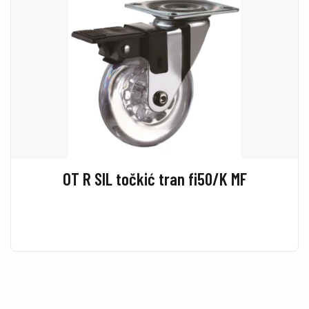
OT R SIL točkić tran fi50/K MF