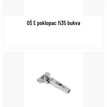
OŠ E poklopac fi35 bukva