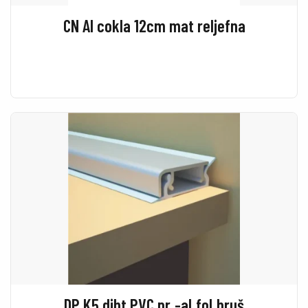
CN Al cokla 12cm mat reljefna
DP K5 diht PVC pr.-al.fol.bruš