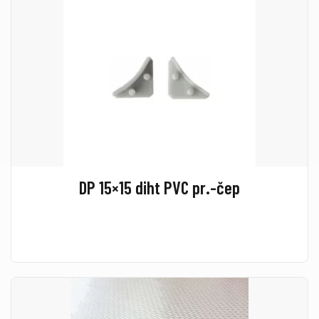
DP 15×15 diht PVC pr.-čep