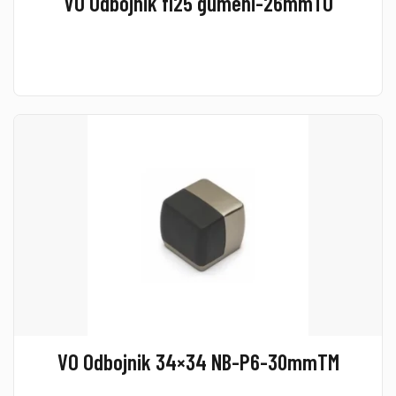
VO Odbojnik fi25 gumeni-26mmTO
VO Odbojnik 34×34 NB-P6-30mmTM