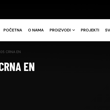
POČETNA
O NAMA
PROIZVODI
PROJEKTI
SV
0005 CRNA EN
 CRNA EN