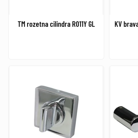
TM rozetna cilindra R011Y GL
KV brava