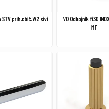
 STV prih.obič.W2 sivi
VO Odbojnik fi30 IN
MT