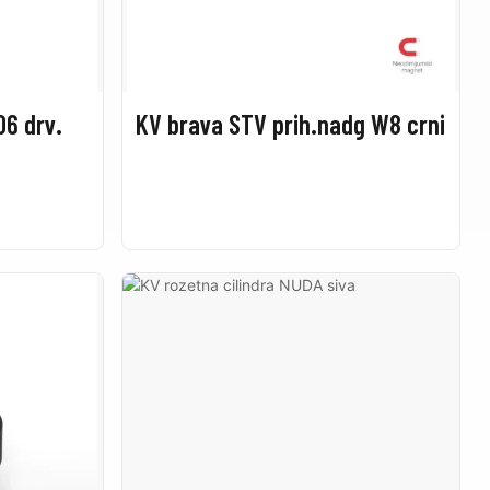
06 drv.
KV brava STV prih.nadg W8 crni