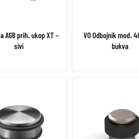
a AGB prih. ukop XT –
VO Odbojnik mod. 4
sivi
bukva