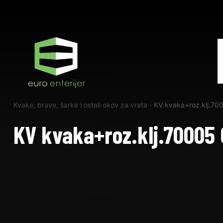
Kvake, brave, šarke i ostali okov za vrata
›
KV kvaka+roz.klj.7
KV kvaka+roz.klj.70005