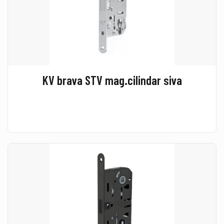
KV brava STV mag.cilindar siva