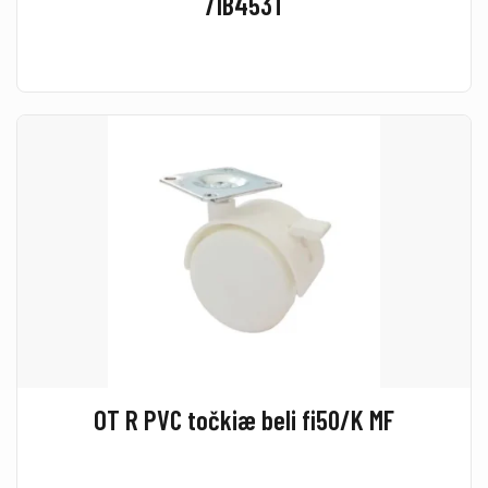
71B453T
OT R PVC točkiæ beli fi50/K MF