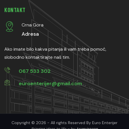
KONTAKT
Crna Gora
Adresa
Ako imate bilo kakva pitanja ili vam treba pomoć,
slobodno kontaktirajte naš tim.
067 533 302
euroenterijer@gmail.com
Copyright © 2026 - All rights Reserved By Euro Enterijer
Bringing ideas to life – by
Asenvirocon