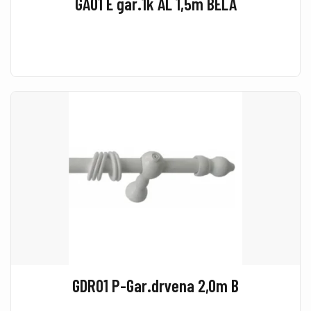
GA01 E gar.1k AL 1,5m BELA
GDR01 P-Gar.drvena 2,0m B