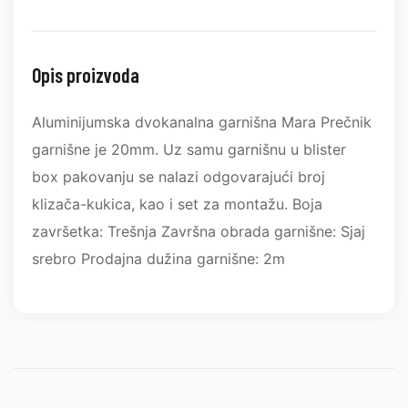
Opis proizvoda
Aluminijumska dvokanalna garnišna Mara Prečnik
garnišne je 20mm. Uz samu garnišnu u blister
box pakovanju se nalazi odgovarajući broj
klizača-kukica, kao i set za montažu. Boja
završetka: Trešnja Završna obrada garnišne: Sjaj
srebro Prodajna dužina garnišne: 2m