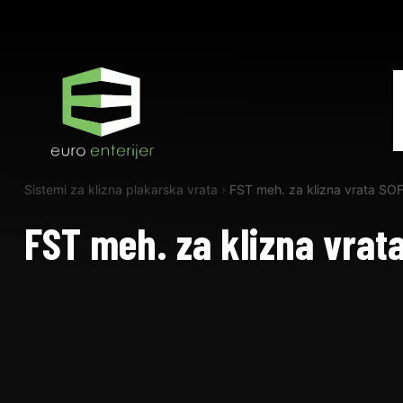
Sistemi za klizna plakarska vrata
›
FST meh. za klizna vrata SO
FST meh. za klizna vrat