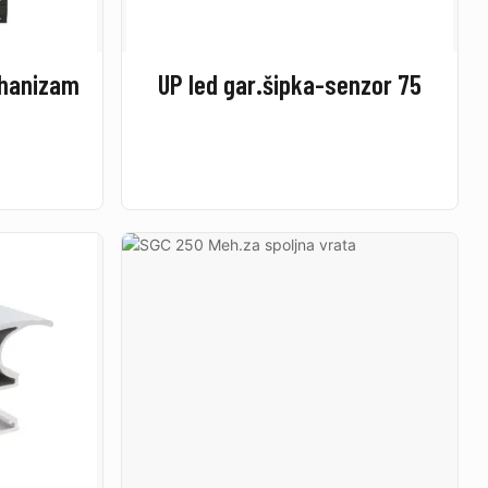
ehanizam
UP led gar.šipka-senzor 75