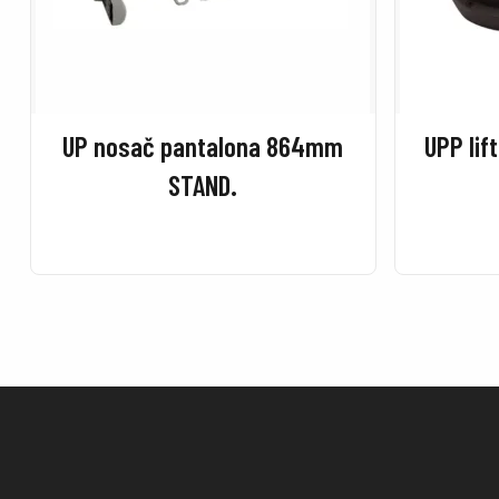
UP nosač pantalona 864mm
UPP lif
STAND.