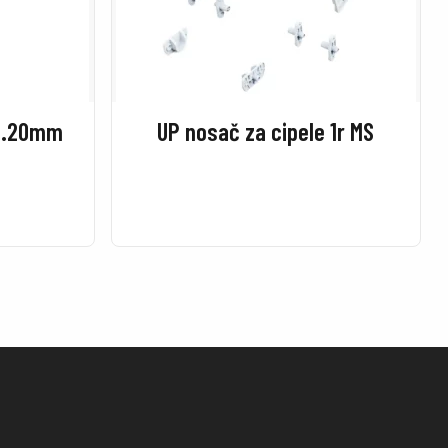
eb.20mm
UP nosač za cipele 1r MS