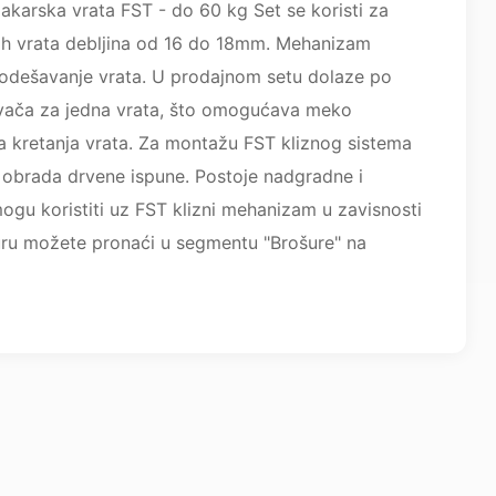
akarska vrata FST - do 60 kg Set se koristi za
kih vrata debljina od 16 do 18mm. Mehanizam
odešavanje vrata. U prodajnom setu dolaze po
ivača za jedna vrata, što omogućava meko
a kretanja vrata. Za montažu FST kliznog sistema
 obrada drvene ispune. Postoje nadgradne i
ogu koristiti uz FST klizni mehanizam u zavisnosti
ru možete pronaći u segmentu "Brošure" na