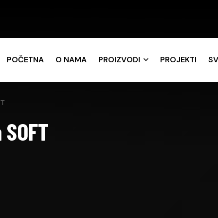
POČETNA
O NAMA
PROIZVODI
PROJEKTI
SV
FT
a SOFT