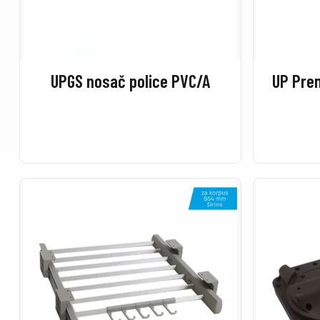
UPGS nosač police PVC/A
UP Prem