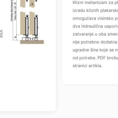
Klizni mehanizam za pl
izradu kliznih plakars
omogućava visinsko p
dva hidraulična uspor
zatvaranje u oba smer
nije potrebno dodatna
ugradne šine koje se m
od potrebe. PDF brošu
stranici artikla.