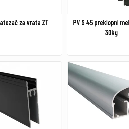
atezač za vrata ZT
PV S 45 preklopni m
30kg