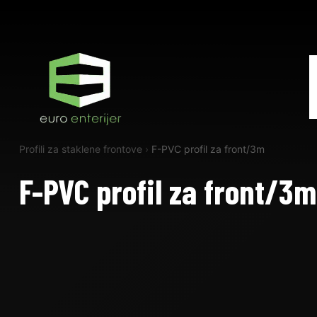
Profili za staklene frontove
›
F-PVC profil za front/3m
F-PVC profil za front/3m