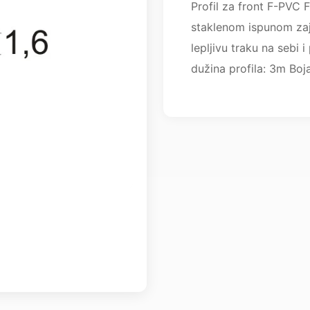
Profil za front F-PVC F
staklenom ispunom zaje
lepljivu traku na sebi 
dužina profila: 3m Boja