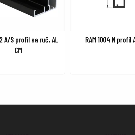
 A/S profil sa ruč. AL
RAM 1004 N profil 
CM