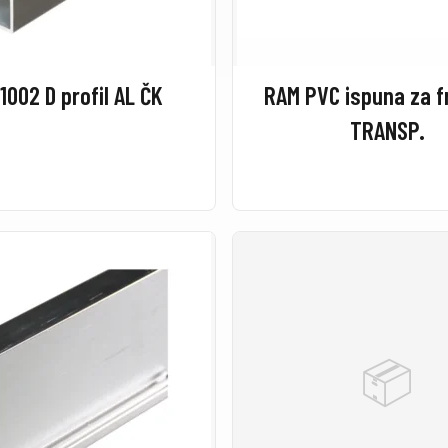
1002 D profil AL ČK
RAM PVC ispuna za f
TRANSP.
📦