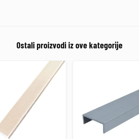
Ostali proizvodi iz ove kategorije