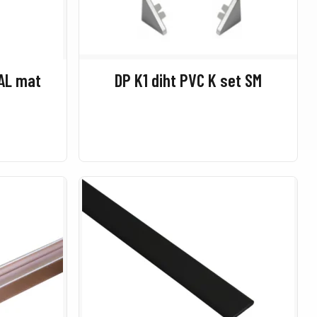
 AL mat
DP K1 diht PVC K set SM