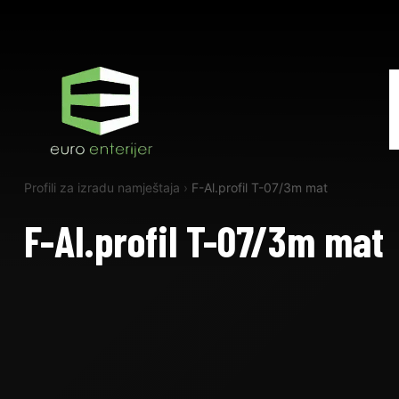
Profili za izradu namještaja
›
F-Al.profil T-07/3m mat
F-Al.profil T-07/3m mat