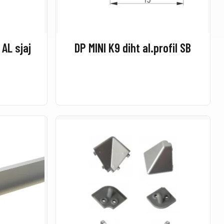
m AL sjaj
DP MINI K9 diht al.profil SB