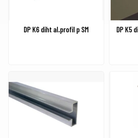
DP K6 diht al.profil p SM
DP K5 di