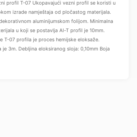
i profil T-07 Ukopavajući vezni profil se koristi u
okom izrade namještaja od pločastog materijala.
n dekorativnom aluminijumskom folijom. Minimalna
rijala u koji se postavlja Al-T profil je 10mm.
je T-07 profila je proces hemijske eloksaže.
a je 3m. Debljina eloksiranog sloja: 0,10mm Boja