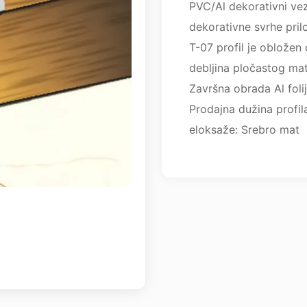
PVC/Al dekorativni vezn
dekorativne svrhe pril
T-07 profil je oblože
debljina pločastog mate
Završna obrada Al foli
Prodajna dužina profil
eloksaže: Srebro mat