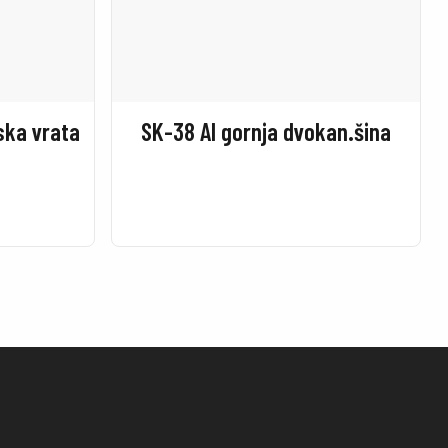
ska vrata
SK-38 Al gornja dvokan.šina