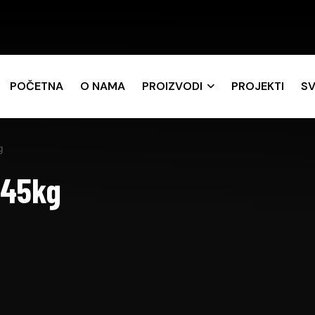
POČETNA
O NAMA
PROIZVODI
PROJEKTI
SV
g
 45kg