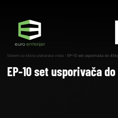
Sistemi za klizna plakarska vrata
›
EP-10 set usporivača do 45k
EP-10 set usporivača do