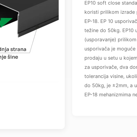
EP10 soft close stand
koristi prilikom izrade
EP-18. EP 10 usporiva
težine do 50kg. EP10 
(usporavanje) prilikom 
usporivača je moguće is
prodaju u setu u kojem
za usporivače, dva don
tolerancija visine, uko
do 50kg, je ±2mm, a uk
EP-18 mehanizmima ne 