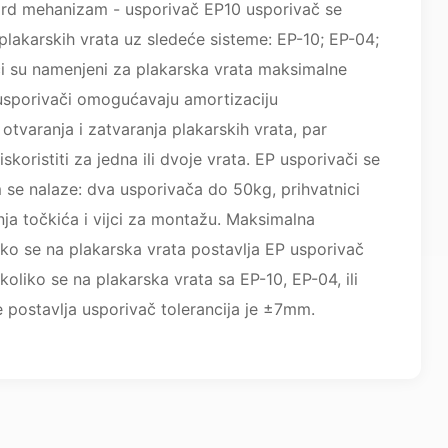
ard mehanizam - usporivač EP10 usporivač se
 plakarskih vrata uz sledeće sisteme: EP-10; EP-04;
či su namenjeni za plakarska vrata maksimalne
usporivači omogućavaju amortizaciju
otvaranja i zatvaranja plakarskih vrata, par
koristiti za jedna ili dvoje vrata. EP usporivači se
 se nalaze: dva usporivača do 50kg, prihvatnici
ja točkića i vijci za montažu. Maksimalna
liko se na plakarska vrata postavlja EP usporivač
oliko se na plakarska vrata sa EP-10, EP-04, ili
postavlja usporivač tolerancija je ±7mm.