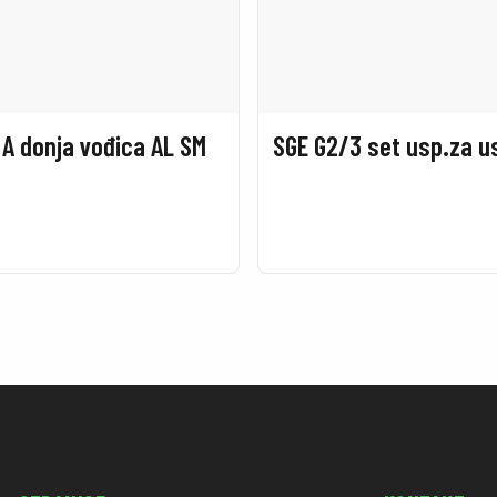
 A donja vođica AL SM
SGE G2/3 set usp.za u