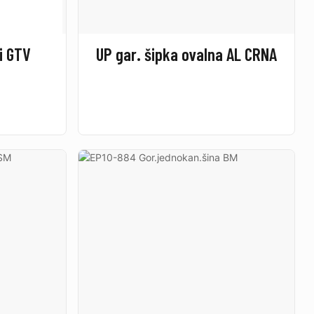
li GTV
UP gar. šipka ovalna AL CRNA