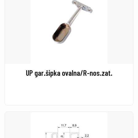
UP gar.šipka ovalna/R-nos.zat.