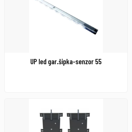
UP led gar.šipka-senzor 55