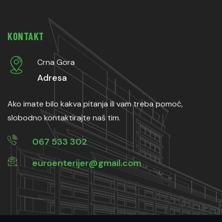
KONTAKT
Crna Gora
Adresa
Ako imate bilo kakva pitanja ili vam treba pomoć,
slobodno kontaktirajte naš tim.
067 533 302
euroenterijer@gmail.com