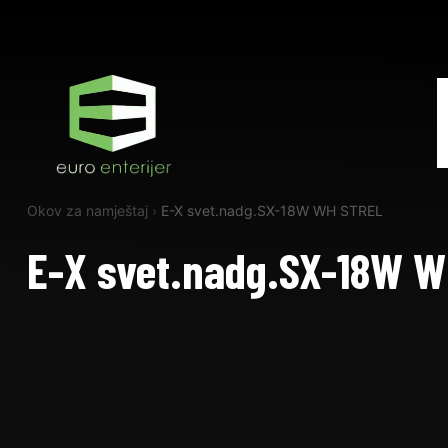
Okov za namještaj
›
E-X svet.nadg.SX-18W WH STREL
E-X svet.nadg.SX-18W 