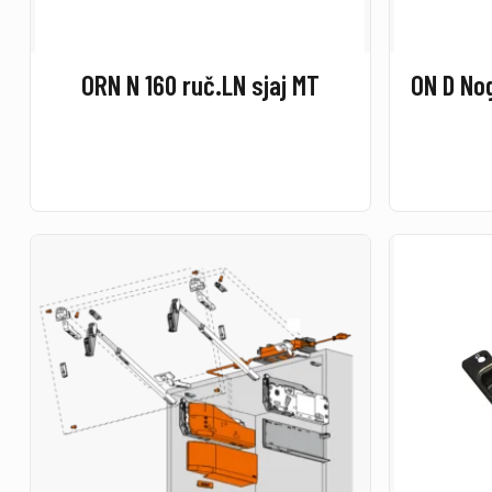
ORN N 160 ruč.LN sjaj MT
ON D No