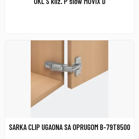
OKL S kliz. P slow MOVIX D
SARKA CLIP UGAONA SA OPRUGOM B-79T8500