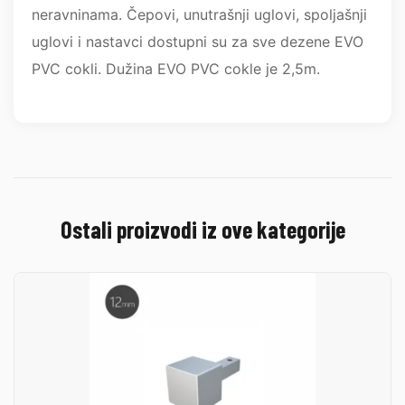
neravninama. Čepovi, unutrašnji uglovi, spoljašnji
uglovi i nastavci dostupni su za sve dezene EVO
PVC cokli. Dužina EVO PVC cokle je 2,5m.
Ostali proizvodi iz ove kategorije