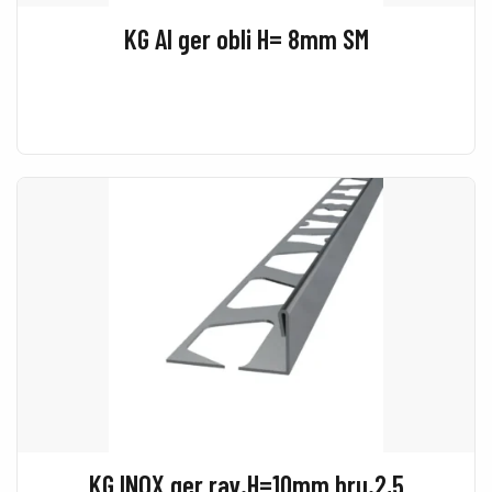
KG Al ger obli H= 8mm SM
KG INOX ger rav.H=10mm bru.2,5