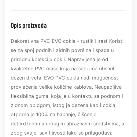
Opis proizvoda
Dekorativna PVC EVO cokla - rustik Hrast Koristi
se za spoj podnih i zidnih površina i spada u
prirodnu kolekciju cokli. Napravljena je od
kvalitetne PVC mase koja na sebi ima utisnut
dezen drveta. EVO PVC cokla nudi mogućnost
provlačenja velike količine kablova. Neupadljiva
fleksibilna guma, koja je u kontaktu sa podnom i
zidnom oblogom, istog je dezena kao i cokla,
otporna je 100% na habanje, čišćenje
deterdžentima i drugim abrazivnim sredstvima, a
zbog svoje savitljivosti lako se prilagođava