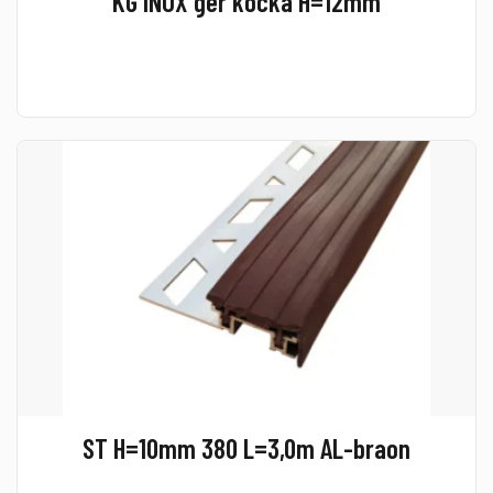
KG INOX ger kocka H=12mm
ST H=10mm 380 L=3,0m AL-braon