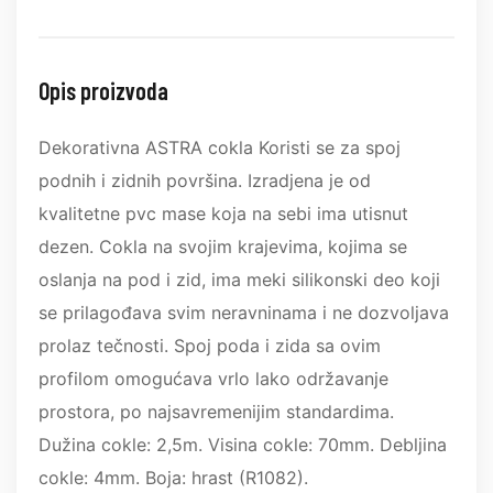
Opis proizvoda
Dekorativna ASTRA cokla Koristi se za spoj
podnih i zidnih površina. Izradjena je od
kvalitetne pvc mase koja na sebi ima utisnut
dezen. Cokla na svojim krajevima, kojima se
oslanja na pod i zid, ima meki silikonski deo koji
se prilagođava svim neravninama i ne dozvoljava
prolaz tečnosti. Spoj poda i zida sa ovim
profilom omogućava vrlo lako održavanje
prostora, po najsavremenijim standardima.
Dužina cokle: 2,5m. Visina cokle: 70mm. Debljina
cokle: 4mm. Boja: hrast (R1082).