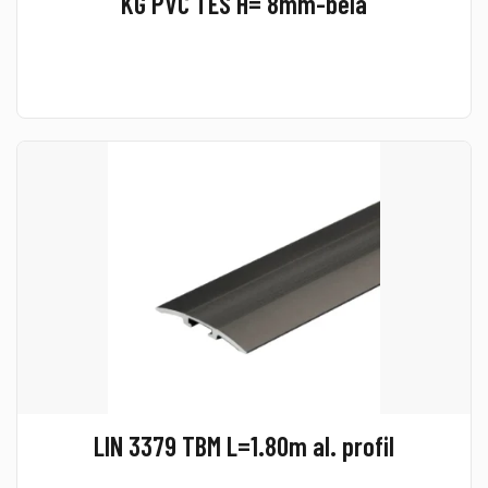
KG PVC TES H= 8mm-bela
LIN 3379 TBM L=1.80m al. profil